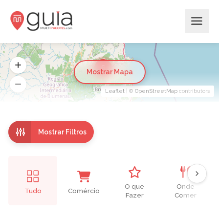
6
Mostrar Mapa
Leaflet
| ©
OpenStreetMap
contributors
Mostrar Filtros
O que
Onde
Tudo
Comércio
Fazer
Comer