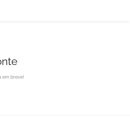
onte
a em breve!