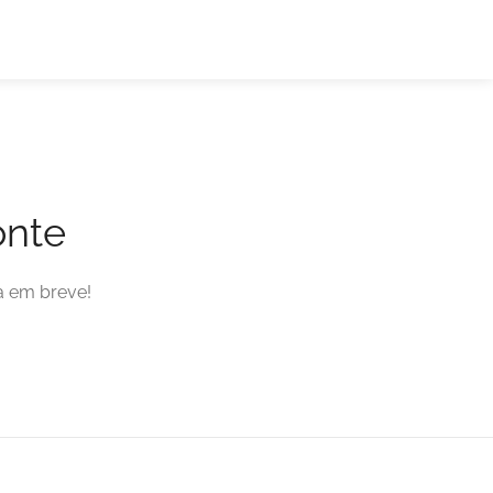
onte
a em breve!