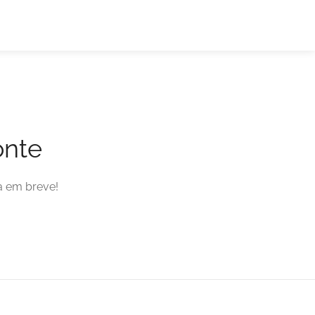
onte
a em breve!