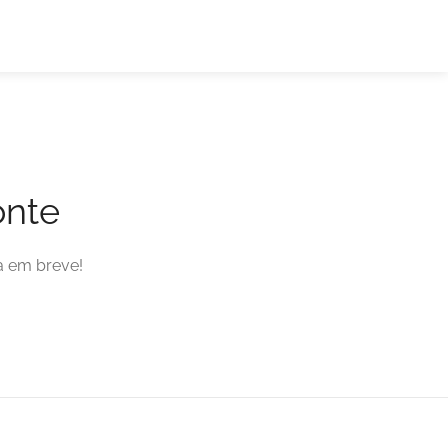
onte
a em breve!