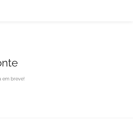
onte
a em breve!