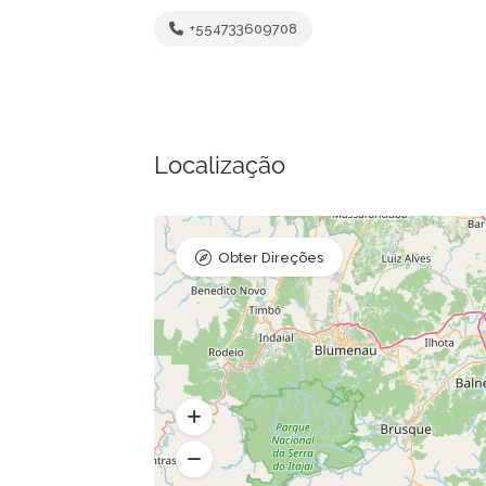
+554733609708
Localização
Obter Direções