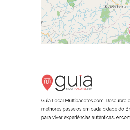
Guia Local Multipacotes.com: Descubra o
melhores passeios em cada cidade do Bra
para viver experiências autênticas, encon
que só os locais conhecem. Viva a cida