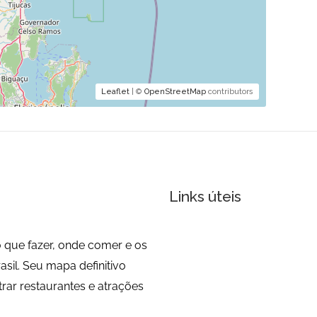
Leaflet
| ©
OpenStreetMap
contributors
Links úteis
 que fazer, onde comer e os
sil. Seu mapa definitivo
trar restaurantes e atrações
de como um morador!