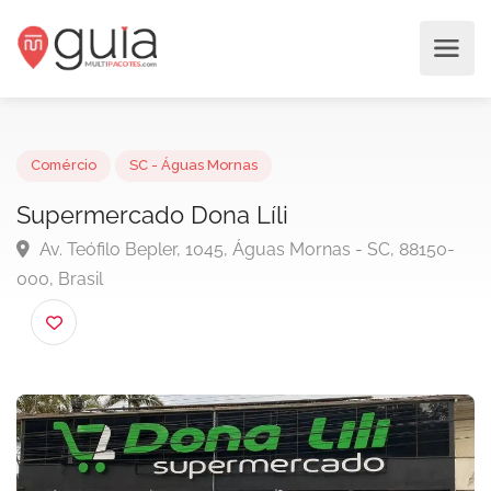
Comércio
SC - Águas Mornas
Supermercado Dona Líli
Av. Teófilo Bepler, 1045, Águas Mornas - SC, 88150
000, Brasil