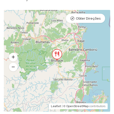
Obter Direções
Leaflet
| ©
OpenStreetMap
contributors