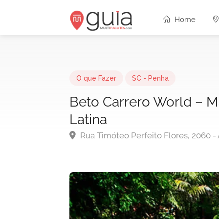
Home
O que Fazer
SC - Penha
Beto Carrero World – M
Latina
Rua Timóteo Perfeito Flores, 2060 